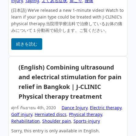
injury
,
Taping
,
よくある症状
,
肩こり
,
腰痛
(日本語) We’ve released a new 1-minute video! Watch to
learn if your pain type could be treated with J-CLINIC’s
physical therapy.当院理学療法科で治療しているお体の痛
みについて１分動画で紹介します。ご覧ください。
続きを読む
(English) Combining ultrasound
and electrical stimulation for pain
relief in Bangkok | J-CLINIC
Physical therapy treatment
ศุกร์ กันยายน 4th, 2020
Dance Injury
,
Electric therapy
,
Golf injury
,
Herniated discs
,
Physical therapy
,
Rehabilitation
,
Shoulder pain
,
Sports-injury
Sorry, this entry is only available in English.