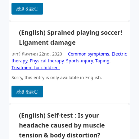
続きを読む
(English) Sprained playing soccer!
Ligament damage
เสาร์ สิงหาคม 22nd, 2020
Common symptoms
,
Electric
therapy
,
Physical therapy
,
Sports-injury
,
Taping
,
Treatment for children
Sorry, this entry is only available in English.
続きを読む
(English) Self-test : Is your
headache caused by muscle
tension & body distortion?