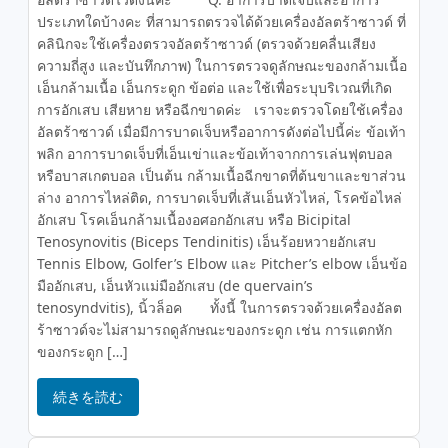
ประเภทใดบ้างคะ ที่สามารถตรวจได้ด้วยเครื่องอัลตร้าซาวด์ ที่
คลินิกจะใช้เครื่องตรวจอัลตร้าซาวด์ (ตรวจด้วยคลื่นเสียง
ความถี่สูง และบันทึกภาพ) ในการตรวจดูลักษณะของกล้ามเนื้อ
เอ็นกล้ามเนื้อ เอ็นกระดูก ข้อต่อ และใช้เพื่อระบุบริเวณที่เกิด
การอักเสบ เสียหาย หรือฉีกขาดค่ะ เราจะตรวจโดยใช้เครื่อง
อัลตร้าซาวด์ เมื่อมีการบาดเจ็บหรืออาการดังต่อไปนี้ค่ะ ข้อเท้า
พลิก อาการบาดเจ็บที่เอ็นเข่าและข้อเท้าจากการเล่นฟุตบอล
หรือบาสเกตบอล เป็นต้น กล้ามเนื้อฉีกขาดที่ต้นขาและขาส่วน
ล่าง อาการไหล่ติด, การบาดเจ็บที่เส้นเอ็นหัวไหล่, โรคข้อไหล่
อักเสบ โรคเอ็นกล้ามเนื้องอศอกอักเสบ หรือ Bicipital
Tenosynovitis (Biceps Tendinitis) เอ็นร้อยหวายอักเสบ
Tennis Elbow, Golfer’s Elbow และ Pitcher’s elbow เอ็นข้อ
มืออักเสบ, เอ็นหัวแม่มืออักเสบ (de quervain’s
tenosyndvitis), นิ้วล็อค ทั้งนี้ ในการตรวจด้วยเครื่องอัลต
ร้าซาวด์จะไม่สามารถดูลักษณะของกระดูก เช่น การแตกหัก
ของกระดูก […]
続きを読む